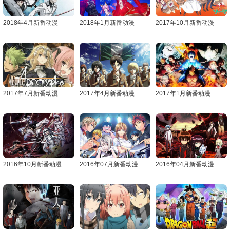
2018年4月新番动漫
2018年1月新番动漫
2017年10月新番动漫
2017年7月新番动漫
2017年4月新番动漫
2017年1月新番动漫
2016年10月新番动漫
2016年07月新番动漫
2016年04月新番动漫