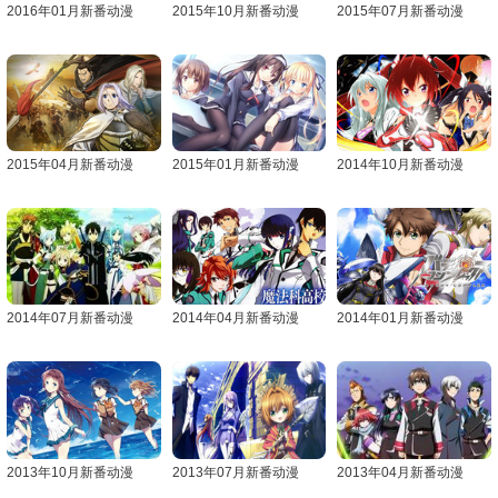
2016年01月新番动漫
2015年10月新番动漫
2015年07月新番动漫
2015年04月新番动漫
2015年01月新番动漫
2014年10月新番动漫
2014年07月新番动漫
2014年04月新番动漫
2014年01月新番动漫
2013年10月新番动漫
2013年07月新番动漫
2013年04月新番动漫