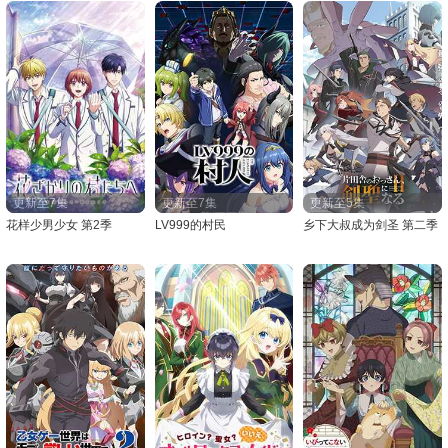
更新至7集
更新至7集
更新至5集
花样少男少女 第2季
LV999的村民
乡下大叔成为剑圣 第二季