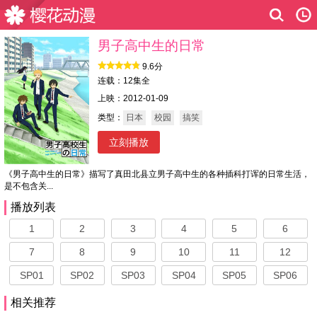
男子高中生的日常
9.6分
连载：12集全
上映：2012-01-09
类型：
日本
校园
搞笑
立刻播放
《男子高中生的日常》描写了真田北县立男子高中生的各种插科打诨的日常生活，
是不包含关...
播放列表
1
2
3
4
5
6
7
8
9
10
11
12
SP01
SP02
SP03
SP04
SP05
SP06
相关推荐