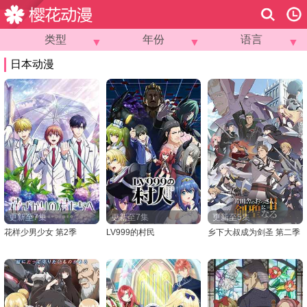
类型
年份
语言
▼
▼
▼
日本动漫
更新至7集
更新至7集
更新至5集
花样少男少女 第2季
LV999的村民
乡下大叔成为剑圣 第二季