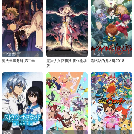
12全集
97全集
魔法律事务所 第二季
魔法少女伊莉雅 新作剧场
咯咯咯的鬼太郎2018
版
OVA
全集