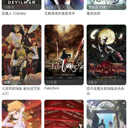
10集全
12集全
更新至35集
恶魔人 Crybaby
无赖勇者的鬼畜美学
魔道祖师
全集
13全集
1集全
Fate/Zero
七原罪剧场版 被光诅咒的
猎天使魔女剧场版血色命
人们
运