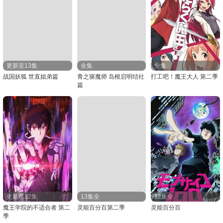
更新至13集
全集
全集
战国妖狐 世直姐弟篇
青之驱魔师 岛根启明结社
打工吧！魔王大人 第二季
篇
更新至12集
13集全
12集全
魔王学院的不适合者 第二
灵能百分百第二季
灵能百分百
季