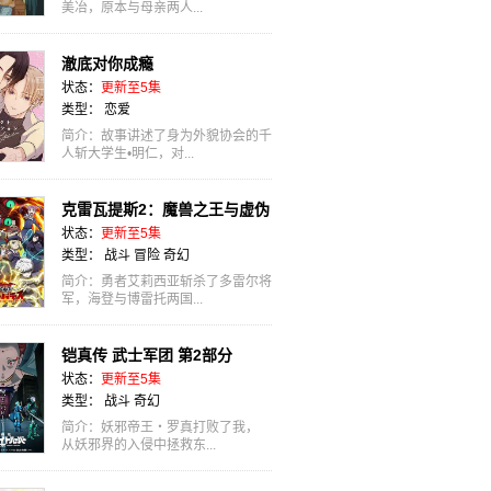
美冶，原本与母亲两人...
澈底对你成瘾
状态：
更新至5集
类型：
恋爱
简介：故事讲述了身为外貌协会的千
人斩大学生•明仁，对...
克雷瓦提斯2：魔兽之王与虚伪
状态：
更新至5集
的勇者传承
类型：
战斗
冒险
奇幻
简介：勇者艾莉西亚斩杀了多雷尔将
军，海登与博雷托两国...
铠真传 武士军团 第2部分
状态：
更新至5集
类型：
战斗
奇幻
简介：妖邪帝王・罗真打败了我，
从妖邪界的入侵中拯救东...