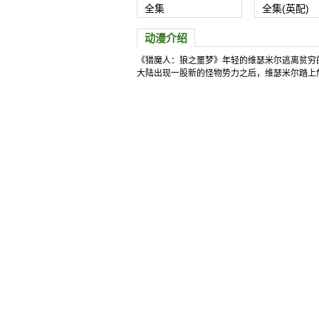
全集
全集(英配)
动漫介绍
《猎魔人：狼之噩梦》年轻的维瑟米尔逃离贫穷
大陆出现一股新的怪物势力之后，维瑟米尔踏上
猎魔人：狼之噩梦