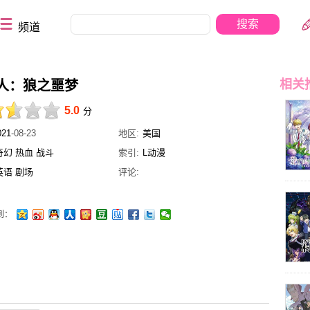
频道
相关
人：狼之噩梦
5.0
分
021
-08-23
地区:
美国
奇幻
热血
战斗
索引:
L动漫
英语
剧场
评论:
到：