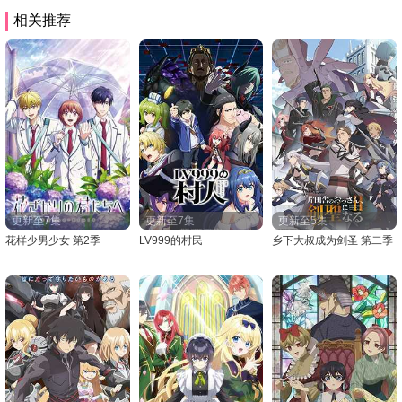
配)
相关推荐
更新至7集
更新至7集
更新至5集
花样少男少女 第2季
LV999的村民
乡下大叔成为剑圣 第二季