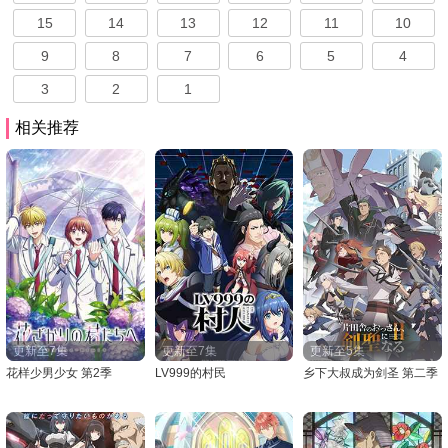
15
14
13
12
11
10
9
8
7
6
5
4
3
2
1
相关推荐
更新至7集
更新至7集
更新至5集
花样少男少女 第2季
LV999的村民
乡下大叔成为剑圣 第二季