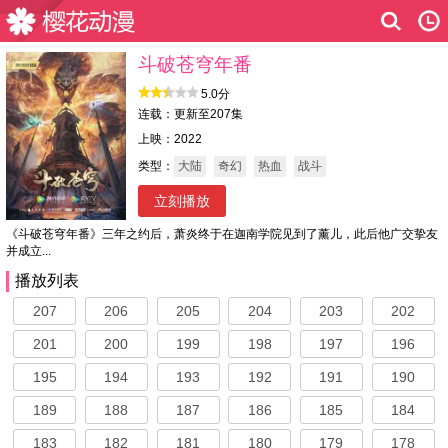
斗破苍穹年番
5.0分
连载：更新至207集
上映：2022
类型：
大陆
奇幻
热血
战斗
立刻播放
《斗破苍穹年番》三年之约后，萧炎终于在迦南学院见到了薰儿，此后他广交挚友
并成立...
播放列表
207
206
205
204
203
202
201
200
199
198
197
196
195
194
193
192
191
190
189
188
187
186
185
184
183
182
181
180
179
178