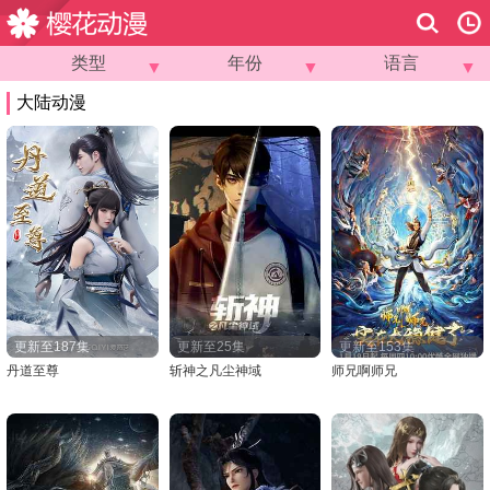
类型
年份
语言
▼
▼
▼
大陆动漫
更新至187集
更新至25集
更新至153集
丹道至尊
斩神之凡尘神域
师兄啊师兄