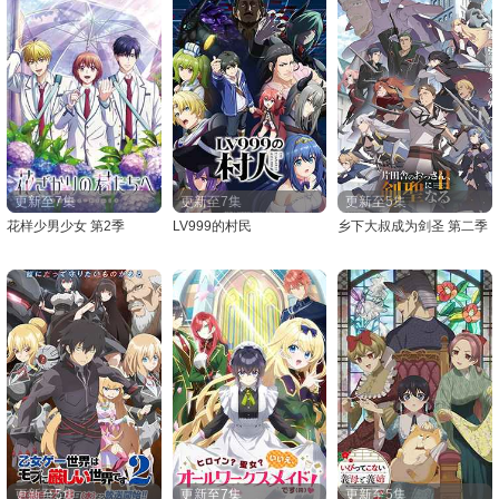
更新至7集
更新至7集
更新至5集
花样少男少女 第2季
LV999的村民
乡下大叔成为剑圣 第二季
更新至5集
更新至7集
更新至5集