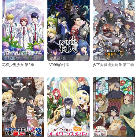
更新至7集
更新至7集
更新至5集
花样少男少女 第2季
LV999的村民
乡下大叔成为剑圣 第二季