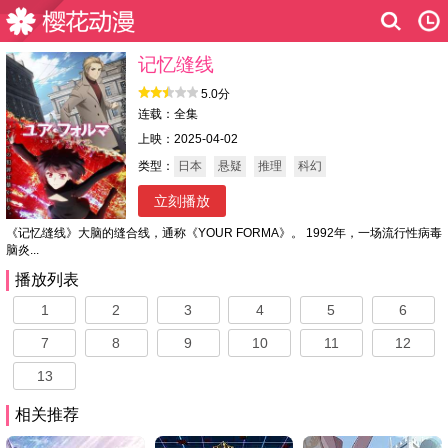
记忆缝线
5.0分
连载：全集
上映：2025-04-02
类型：
日本
悬疑
推理
科幻
立刻播放
《记忆缝线》大脑的缝合线，通称《YOUR FORMA》。 1992年，一场流行性病毒
脑炎...
播放列表
1
2
3
4
5
6
7
8
9
10
11
12
13
相关推荐