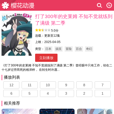
打了300年的史莱姆 不知不觉就练到
了满级 第二季
5.0分
连载：更新至12集
上映：2025-04-05
类型：
日本
搞笑
冒险
百合
奇幻
立刻播放
《打了300年的史莱姆 不知不觉就练到了满级 第二季》曾经眼中只有工作，却在二
十七岁过劳而死的相泽梓， 在转生时许愿...
播放列表
12
11
10
9
8
7
6
5
4
3
2
1
相关推荐