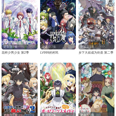
更新至7集
更新至7集
更新至5集
花样少男少女 第2季
LV999的村民
乡下大叔成为剑圣 第二季
更新至5集
更新至7集
更新至5集