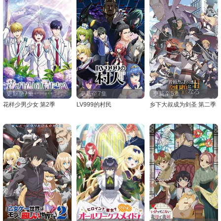
更新至7集
更新至7集
更新至5集
花样少男少女 第2季
LV999的村民
乡下大叔成为剑圣 第二季