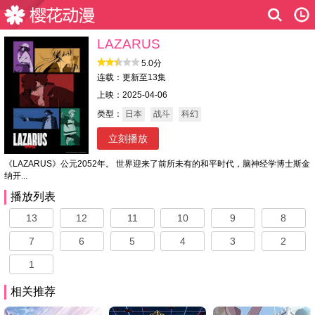
LAZARUS
5.0分
连载：更新至13集
上映：2025-04-06
类型：
日本
战斗
科幻
立刻播放
《LAZARUS》公元2052年。 世界迎来了前所未有的和平时代，脑神经学博士斯金
纳开...
播放列表
13
12
11
10
9
8
7
6
5
4
3
2
1
相关推荐