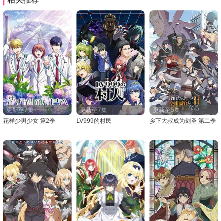
更新至7集
更新至7集
更新至5集
花样少男少女 第2季
LV999的村民
乡下大叔成为剑圣 第二季