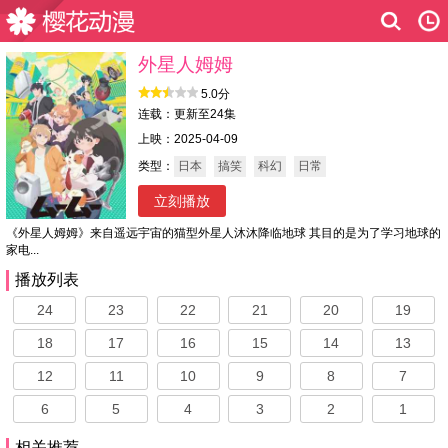
外星人姆姆
5.0分
连载：更新至24集
上映：2025-04-09
类型：
日本
搞笑
科幻
日常
立刻播放
《外星人姆姆》来自遥远宇宙的猫型外星人沐沐降临地球 其目的是为了学习地球的
家电...
播放列表
24
23
22
21
20
19
18
17
16
15
14
13
12
11
10
9
8
7
6
5
4
3
2
1
相关推荐