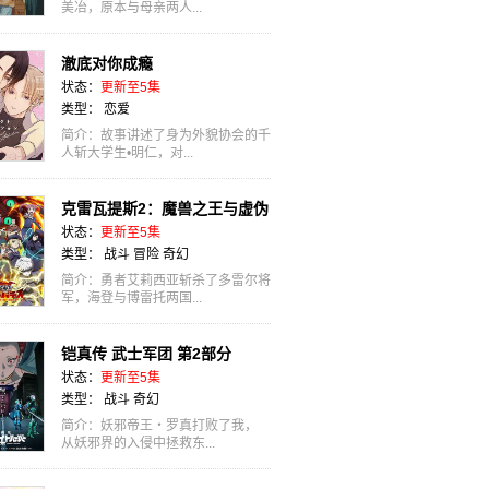
美冶，原本与母亲两人...
澈底对你成瘾
状态：
更新至5集
类型：
恋爱
简介：故事讲述了身为外貌协会的千
人斩大学生•明仁，对...
克雷瓦提斯2：魔兽之王与虚伪
状态：
更新至5集
的勇者传承
类型：
战斗
冒险
奇幻
简介：勇者艾莉西亚斩杀了多雷尔将
军，海登与博雷托两国...
铠真传 武士军团 第2部分
状态：
更新至5集
类型：
战斗
奇幻
简介：妖邪帝王・罗真打败了我，
从妖邪界的入侵中拯救东...