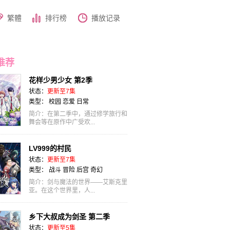
繁體
排行榜
播放记录
推荐
花样少男少女 第2季
状态：
更新至7集
类型：
校园
恋爱
日常
简介：在第二季中，通过修学旅行和
舞会等在原作中广受欢...
LV999的村民
状态：
更新至7集
类型：
战斗
冒险
后宫
奇幻
简介：剑与魔法的世界——艾斯克里
亚。在这个世界里，人...
乡下大叔成为剑圣 第二季
状态：
更新至5集