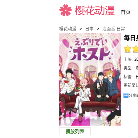
首页
樱花动漫
>
日本
>
泡面番
日常
每日
樱花动漫
上映:
2
类型:
标签:
更新至1
分享
播放列表