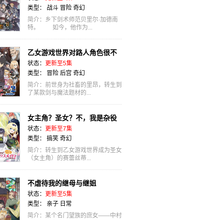
类型：
战斗
冒险
奇幻
简介：乡下剑术师范贝里尔·加德南
特。 如今，他作为...
乙女游戏世界对路人角色很不
状态：
更新至5集
友好 第二季
类型：
冒险
后宫
奇幻
简介：前世身为社畜的里昂，转生到
了某款剑与魔法题材的...
女主角？圣女？不，我是杂役
状态：
更新至7集
女仆（自豪）！
类型：
搞笑
奇幻
简介：转生到乙女游戏世界成为圣女
（女主角）的赛蕾丝蒂...
不虐待我的继母与继姐
状态：
更新至5集
类型：
亲子
日常
简介：某个名门望族的庶女——中村