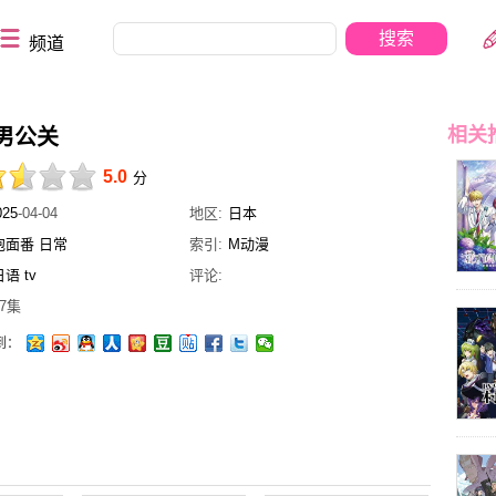
频道
相关
男公关
5.0
分
025
-04-04
地区:
日本
泡面番
日常
索引:
M动漫
日语
tv
评论:
7集
到：