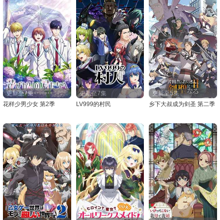
更新至7集
更新至7集
更新至5集
花样少男少女 第2季
LV999的村民
乡下大叔成为剑圣 第二季