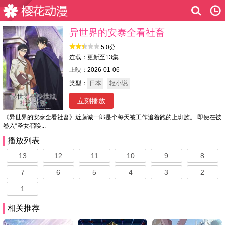
异世界的安泰全看社畜
5.0分
连载：更新至13集
上映：2026-01-06
类型：
日本
轻小说
立刻播放
《异世界的安泰全看社畜》近藤诚一郎是个每天被工作追着跑的上班族。 即便在被
卷入“圣女召唤...
播放列表
13
12
11
10
9
8
7
6
5
4
3
2
1
相关推荐