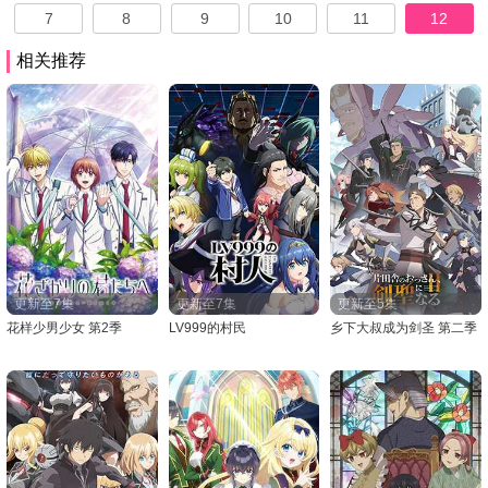
7
8
9
10
11
12
相关推荐
更新至7集
更新至7集
更新至5集
花样少男少女 第2季
LV999的村民
乡下大叔成为剑圣 第二季