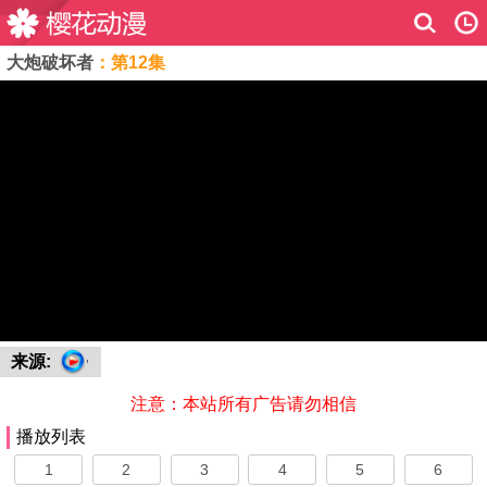
大炮破坏者
：第12集
来源:
注意：本站所有广告请勿相信
播放列表
1
2
3
4
5
6