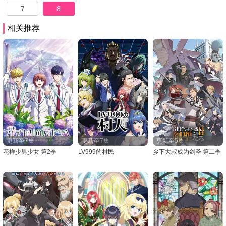
7
8
相关推荐
更新至7集
更新至7集
更新至5集
花样少男少女 第2季
LV999的村民
乡下大叔成为剑圣 第二季