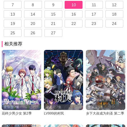
7
8
9
10
11
12
13
14
15
16
17
18
19
20
21
22
23
24
25
26
27
相关推荐
更新至7集
更新至7集
更新至5集
花样少男少女 第2季
LV999的村民
乡下大叔成为剑圣 第二季