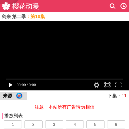
剑来 第二季
：第10集
来源:
下集：
11
注意：本站所有广告请勿相信
播放列表
1
2
3
4
5
6