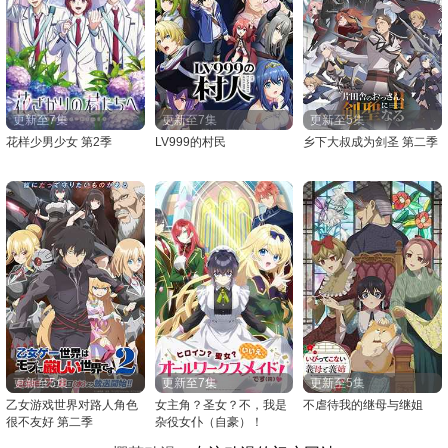
更新至7集
更新至7集
更新至5集
花样少男少女 第2季
LV999的村民
乡下大叔成为剑圣 第二季
更新至5集
更新至7集
更新至5集
乙女游戏世界对路人角色
女主角？圣女？不，我是
不虐待我的继母与继姐
很不友好 第二季
杂役女仆（自豪）！