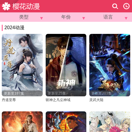
类型
年份
语言
▼
▼
▼
2024动漫
更新至187集
更新至25集
更新至203集
丹道至尊
斩神之凡尘神域
灵武大陆