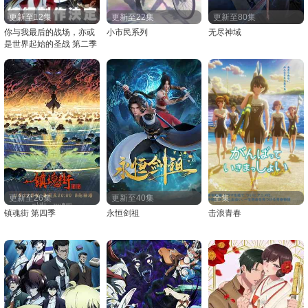
更新至12集
更新至22集
更新至80集
你与我最后的战场，亦或
小市民系列
无尽神域
是世界起始的圣战 第二季
更新至26集
更新至40集
全集
镇魂街 第四季
永恒剑祖
击浪青春