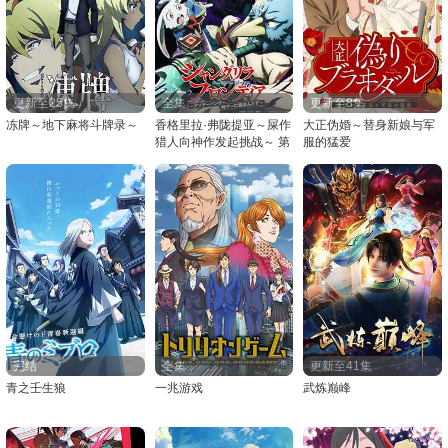
更新至25集
全集
更新至8集
冻牌～地下麻将斗牌录～
香格里拉·弗陇提亚～屎作
大正伪婚～替身新娘与军
猎人向神作发起挑战～ 第
服的猛爱
二季
完结
全集
更新至41集
青之壬生狼
一兆游戏
武炼巅峰