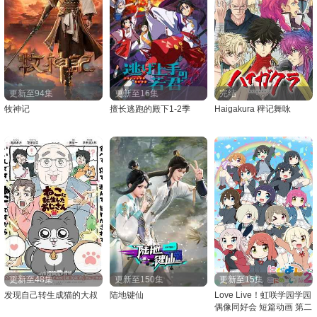
更新至94集
更新至16集
完结
牧神记
擅长逃跑的殿下1-2季
Haigakura 稗记舞咏
更新至48集
更新至150集
更新至15集
发现自己转生成猫的大叔
陆地键仙
Love Live！虹咲学园学园
偶像同好会 短篇动画 第二