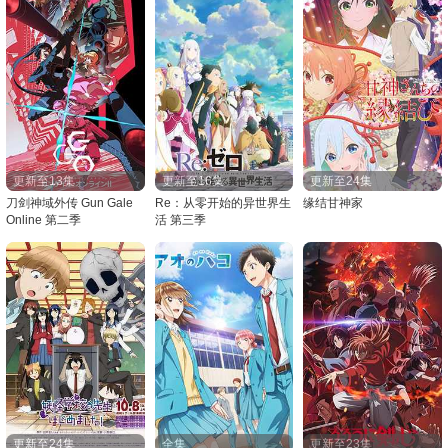
更新至13集
更新至16集
更新至24集
刀剑神域外传 Gun Gale
Re：从零开始的异世界生
缘结甘神家
Online 第二季
活 第三季
更新至24集
全集
更新至23集