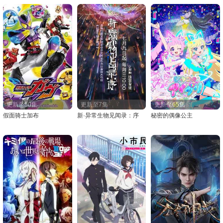
季
更新至50集
更新至7集
更新至65集
假面骑士加布
新·异常生物见闻录：序
秘密的偶像公主