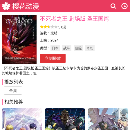
不死者之王 剧场版 圣王国篇
5.0分
连载：完结
上映：2024
类型：
日本
战斗
冒险
奇幻
立刻播放
《不死者之王 剧场版 圣王国篇》以圣王妃卡尔卡为首的罗布尔圣王国一直被长长
的城墙保护着国土，但...
播放列表
全集
相关推荐