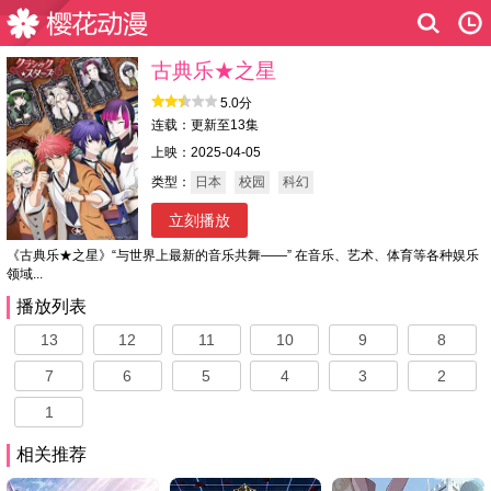
古典乐★之星
5.0分
连载：更新至13集
上映：2025-04-05
类型：
日本
校园
科幻
立刻播放
《古典乐★之星》“与世界上最新的音乐共舞——” 在音乐、艺术、体育等各种娱乐
领域...
播放列表
13
12
11
10
9
8
7
6
5
4
3
2
1
相关推荐