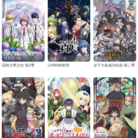
更新至7集
更新至7集
更新至5集
花样少男少女 第2季
LV999的村民
乡下大叔成为剑圣 第二季