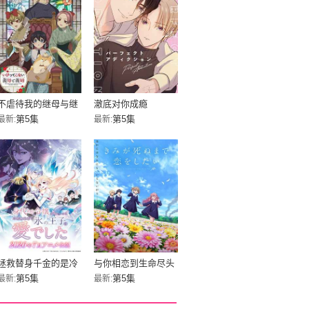
不虐待我的继母与继
澈底对你成瘾
姐
第5集
第5集
最新:
最新:
拯救替身千金的是冷
与你相恋到生命尽头
酷无情冰之王子的爱
第5集
第5集
最新:
最新: