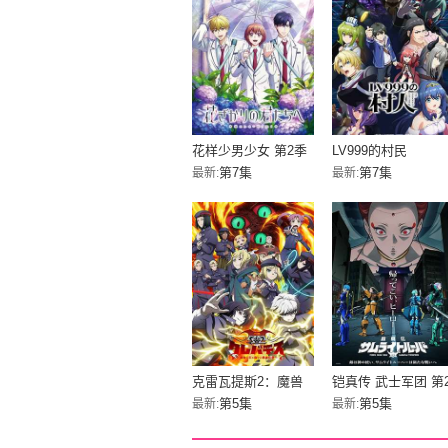
花样少男少女 第2季
LV999的村民
第7集
第7集
最新:
最新:
克雷瓦提斯2：魔兽
铠真传 武士军团 第
之王与虚伪的勇者传
部分
第5集
第5集
最新:
最新:
承