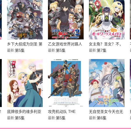
乡下大叔成为剑圣 第
乙女游戏世界对路人
女主角？圣女？不，
二季
角色很不友好 第二季
我是杂役女仆（自
第5集
第5集
第7集
最新:
最新:
最新:
豪）！
2
底牌很多的维多利亚
攻壳机动队 THE
无自觉圣女今天也无
GHOST IN THE
意识地释放力量
第5集
第5集
第6集
最新:
最新:
最新:
SHELL