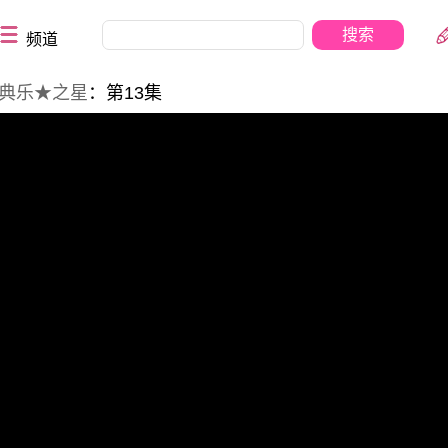
频道
典乐★之星
：第13集