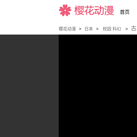
首页
古
樱花动漫
>
日本
>
校园
科幻
>
樱花动漫