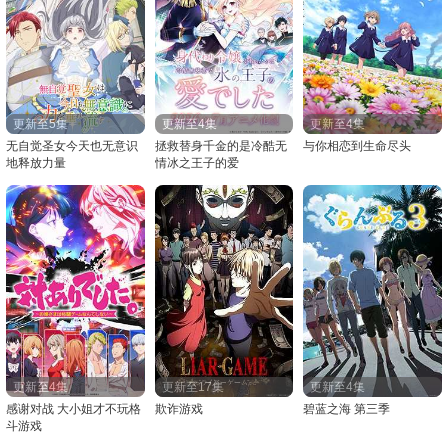
更新至5集
更新至4集
更新至4集
无自觉圣女今天也无意识
拯救替身千金的是冷酷无
与你相恋到生命尽头
地释放力量
情冰之王子的爱
更新至4集
更新至17集
更新至4集
感谢对战 大小姐才不玩格
欺诈游戏
碧蓝之海 第三季
斗游戏