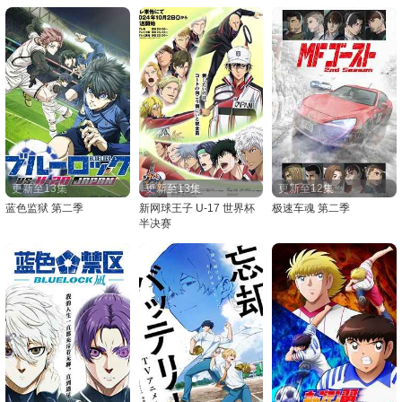
更新至13集
更新至13集
更新至12集
蓝色监狱 第二季
新网球王子 U-17 世界杯
极速车魂 第二季
半决赛