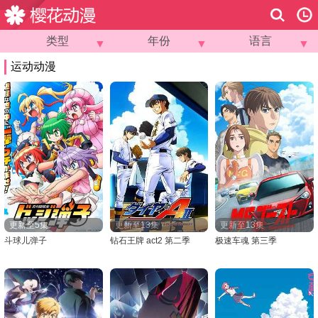
类型
年份
语言
▼
▼
▼
运动动漫
更新至5集
更新至13集
更新至13集
斗球儿弹子
钻石王牌 act2 第二季
极速车魂 第三季