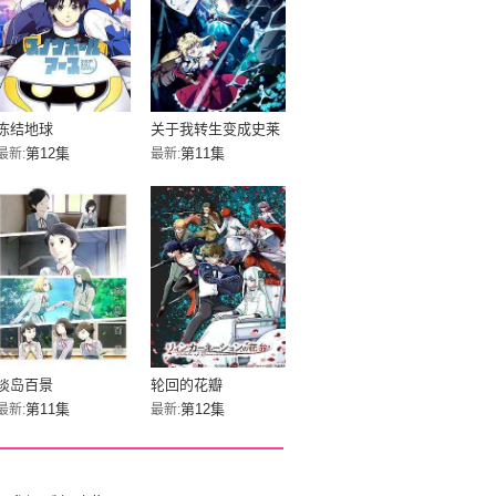
冻结地球
关于我转生变成史莱
姆这档事 第四季
第12集
第11集
最新:
最新:
淡岛百景
轮回的花瓣
第11集
第12集
最新:
最新: