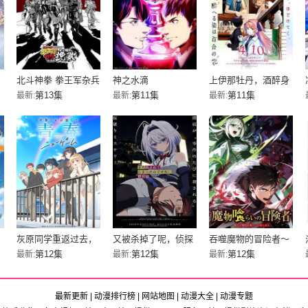
北斗神拳 拳王军杂兵
神之水滴
上伊那牡丹，酒醉身
们的挽歌
姿似百合花般
第13集
第11集
第11集
最新:
最新:
最新:
灰原同学重返过去，
又被杀掉了呢，侦探
吞噬魔物的冒险者～
开启所向无敌的第二
大人
只有我能通过吞噬魔
第12集
第12集
第12集
最新:
最新:
最新:
轮青春游戏
物变强～
最新更新
|
动漫排行榜
|
网站地图
|
动漫大全
|
动漫专题