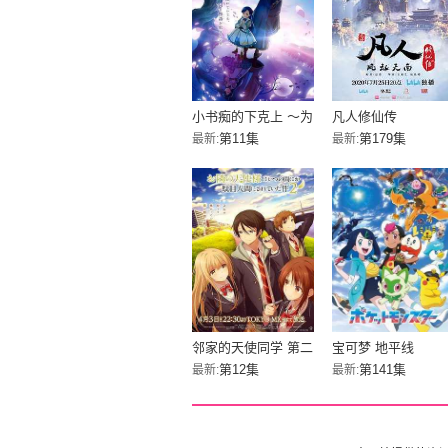
小书痴的下克上 〜为
凡人修仙传
了成为图书管理员而
第11集
第179集
最新:
最新:
不择手段〜 第四季
邻家的天使同学 第二
宝可梦 地平线
季
第12集
第141集
最新:
最新: