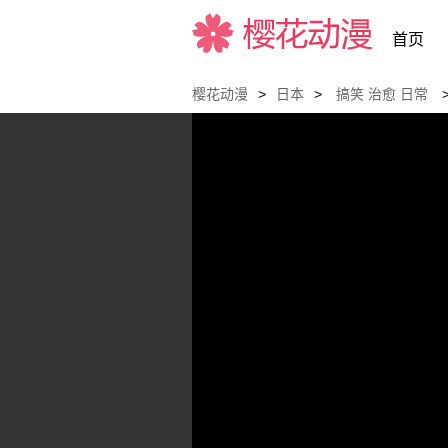
首页
樱花动漫
>
日本
>
搞笑
治愈
日常
樱花动漫