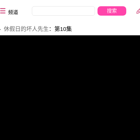
频道
休假日的坏人先生
：第10集
>