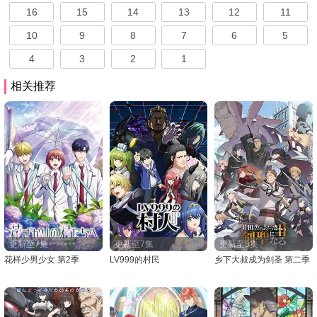
16
15
14
13
12
11
10
9
8
7
6
5
4
3
2
1
相关推荐
更新至7集
更新至7集
更新至5集
花样少男少女 第2季
LV999的村民
乡下大叔成为剑圣 第二季