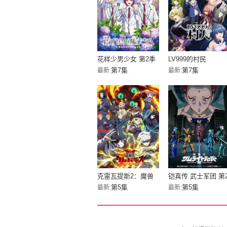
花样少男少女 第2季
LV999的村民
第7集
第7集
最新:
最新:
克雷瓦提斯2：魔兽
铠真传 武士军团 第
之王与虚伪的勇者传
部分
第5集
第5集
最新:
最新:
承