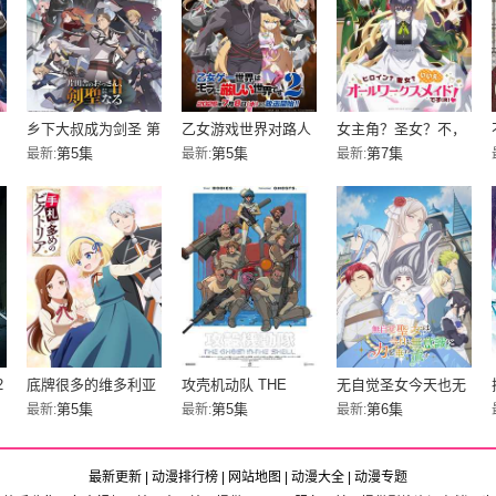
乡下大叔成为剑圣 第
乙女游戏世界对路人
女主角？圣女？不，
二季
角色很不友好 第二季
我是杂役女仆（自
第5集
第5集
第7集
最新:
最新:
最新:
豪）！
2
底牌很多的维多利亚
攻壳机动队 THE
无自觉圣女今天也无
GHOST IN THE
意识地释放力量
第5集
第5集
第6集
最新:
最新:
最新:
SHELL
最新更新
|
动漫排行榜
|
网站地图
|
动漫大全
|
动漫专题