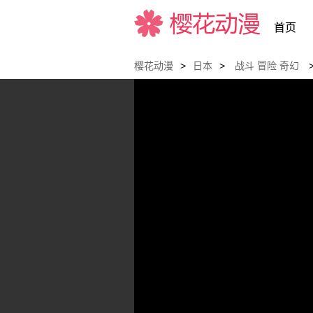
首页
樱花动漫
>
日本
>
战斗
冒险
奇幻
樱花动漫