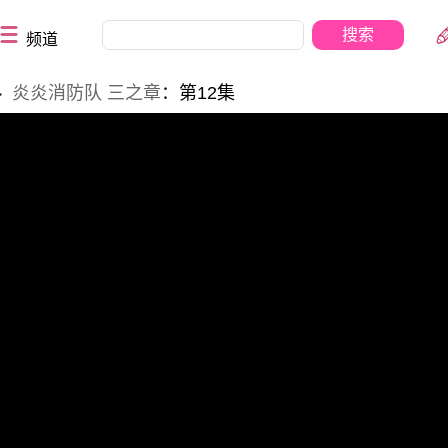
频道
炎炎消防队 三之章
：第12集
>