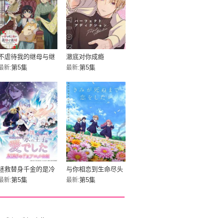
不虐待我的继母与继
澈底对你成瘾
姐
第5集
第5集
最新:
最新:
拯救替身千金的是冷
与你相恋到生命尽头
酷无情冰之王子的爱
第5集
第5集
最新:
最新: