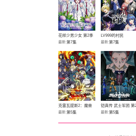
花样少男少女 第2季
LV999的村民
第7集
第7集
最新:
最新:
克雷瓦提斯2：魔兽
铠真传 武士军团 第
之王与虚伪的勇者传
部分
第5集
第5集
最新:
最新:
承