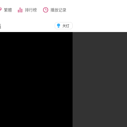
繁體
排行榜
播放记录
集