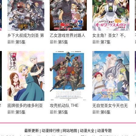
乡下大叔成为剑圣 第
乙女游戏世界对路人
女主角？圣女？不，
二季
角色很不友好 第二季
我是杂役女仆（自
第5集
第5集
第7集
最新:
最新:
最新:
豪）！
2
底牌很多的维多利亚
攻壳机动队 THE
无自觉圣女今天也无
GHOST IN THE
意识地释放力量
第5集
第5集
第6集
最新:
最新:
最新:
SHELL
最新更新
|
动漫排行榜
|
网站地图
|
动漫大全
|
动漫专题