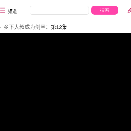
频道
乡下大叔成为剑圣
：第12集
>