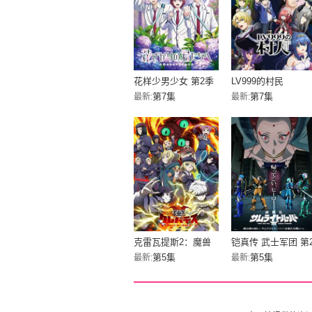
花样少男少女 第2季
LV999的村民
第7集
第7集
最新:
最新:
克雷瓦提斯2：魔兽
铠真传 武士军团 第
之王与虚伪的勇者传
部分
第5集
第5集
最新:
最新:
承