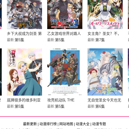
乡下大叔成为剑圣 第
乙女游戏世界对路人
女主角？圣女？不，
二季
角色很不友好 第二季
我是杂役女仆（自
第5集
第5集
第7集
最新:
最新:
最新:
豪）！
2
底牌很多的维多利亚
攻壳机动队 THE
无自觉圣女今天也无
GHOST IN THE
意识地释放力量
第5集
第5集
第6集
最新:
最新:
最新:
SHELL
最新更新
|
动漫排行榜
|
网站地图
|
动漫大全
|
动漫专题