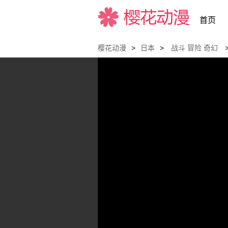
首页
樱花动漫
>
日本
>
战斗
冒险
奇幻
樱花动漫