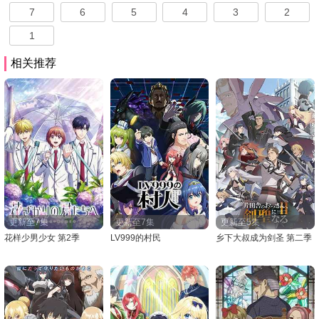
7
6
5
4
3
2
1
相关推荐
更新至7集
更新至7集
更新至5集
花样少男少女 第2季
LV999的村民
乡下大叔成为剑圣 第二季