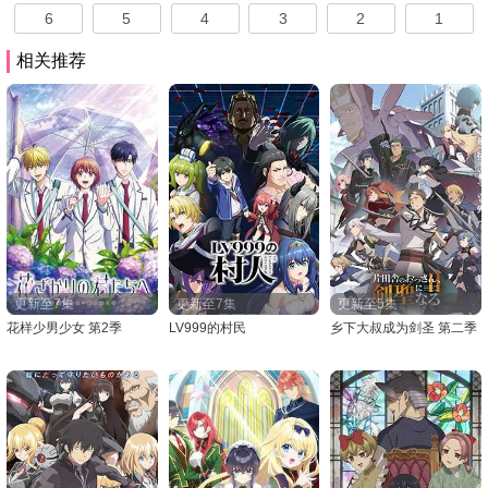
6
5
4
3
2
1
相关推荐
更新至7集
更新至7集
更新至5集
花样少男少女 第2季
LV999的村民
乡下大叔成为剑圣 第二季