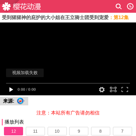
受到猩猩神的庇护的大小姐在王立骑士团受到宠爱
：第12集
来源:
注意：本站所有广告请勿相信
播放列表
12
11
10
9
8
7