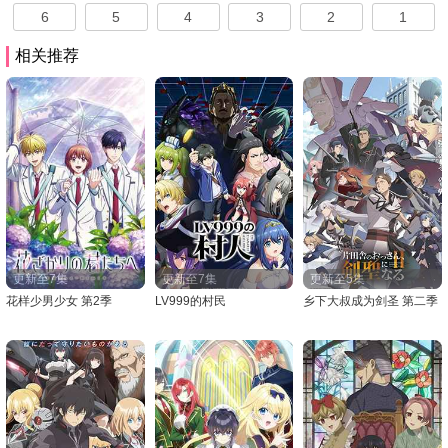
6
5
4
3
2
1
相关推荐
更新至7集
更新至7集
更新至5集
花样少男少女 第2季
LV999的村民
乡下大叔成为剑圣 第二季