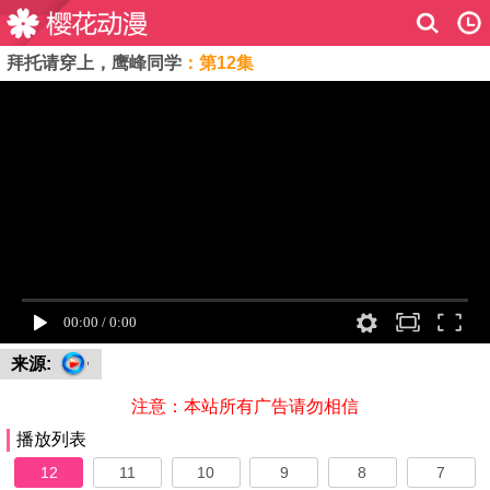
拜托请穿上，鹰峰同学
：第12集
来源:
注意：本站所有广告请勿相信
播放列表
12
11
10
9
8
7