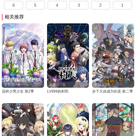
6
5
4
3
2
1
相关推荐
更新至7集
更新至7集
更新至5集
花样少男少女 第2季
LV999的村民
乡下大叔成为剑圣 第二季