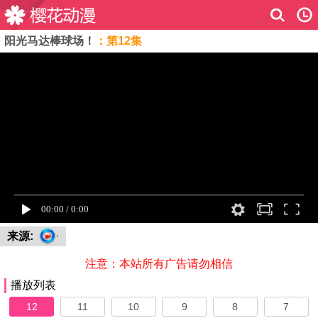
阳光马达棒球场！
：第12集
来源:
注意：本站所有广告请勿相信
播放列表
12
11
10
9
8
7