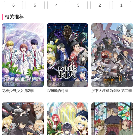
6
5
4
3
2
1
相关推荐
更新至7集
更新至7集
更新至5集
花样少男少女 第2季
LV999的村民
乡下大叔成为剑圣 第二季