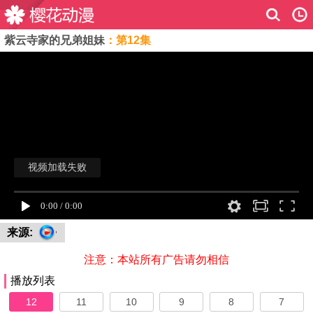
紫云寺家的兄弟姐妹
：第12集
来源:
注意：本站所有广告请勿相信
播放列表
12
11
10
9
8
7