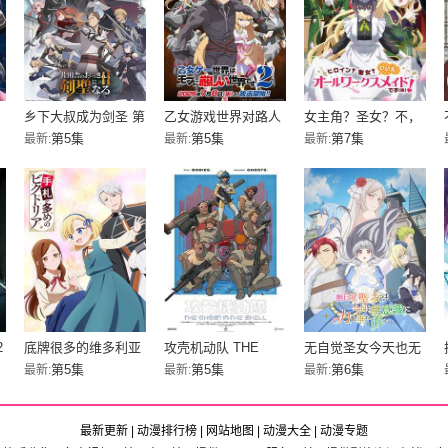
乡下大叔成为剑圣 第
乙女游戏世界对路人
女主角？圣女？不，
二季
角色很不友好 第二季
我是杂役女仆（自
第5集
第5集
第7集
最新:
最新:
最新:
豪）！
2
底牌很多的维多利亚
攻壳机动队 THE
无自觉圣女今天也无
GHOST IN THE
意识地释放力量
第5集
第5集
第6集
最新:
最新:
最新:
SHELL
最新更新
|
动漫排行榜
|
网站地图
|
动漫大全
|
动漫专题