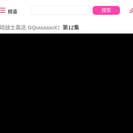
频道
动战士高达 GQuuuuuuX
：第12集