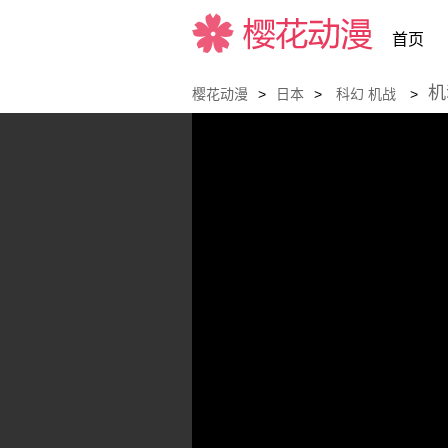
首页
机
樱花动漫
>
日本
>
科幻
机战
>
樱花动漫