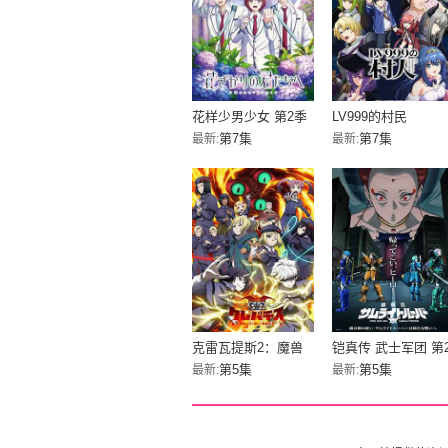
花样少男少女 第2季
LV999的村民
第7集
第7集
最新:
最新:
克雷瓦提斯2：魔兽
铠真传 武士军团 第
之王与虚伪的勇者传
部分
第5集
第5集
最新:
最新:
承