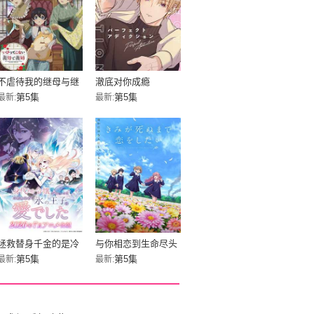
不虐待我的继母与继
澈底对你成瘾
姐
第5集
第5集
最新:
最新:
拯救替身千金的是冷
与你相恋到生命尽头
酷无情冰之王子的爱
第5集
第5集
最新:
最新: