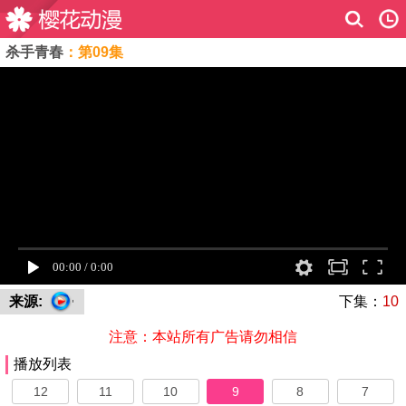
杀手青春
：第09集
来源:
下集：
10
注意：本站所有广告请勿相信
播放列表
12
11
10
9
8
7