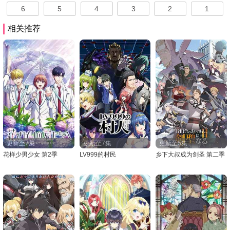
6
5
4
3
2
1
相关推荐
更新至7集
更新至7集
更新至5集
花样少男少女 第2季
LV999的村民
乡下大叔成为剑圣 第二季