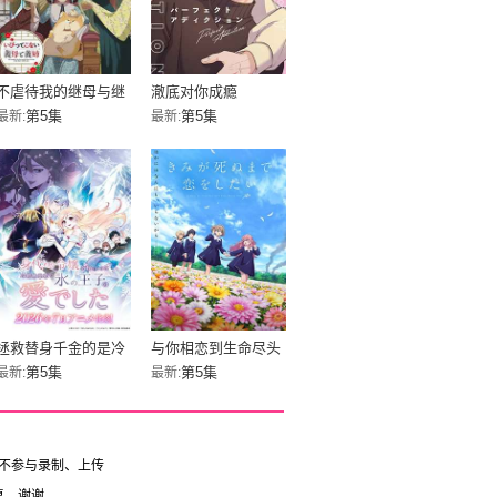
不虐待我的继母与继
澈底对你成瘾
姐
第5集
第5集
最新:
最新:
拯救替身千金的是冷
与你相恋到生命尽头
酷无情冰之王子的爱
第5集
第5集
最新:
最新:
不参与录制、上传
复，谢谢