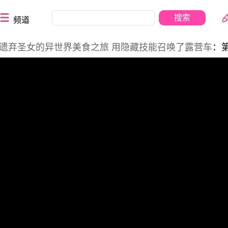
频道
遗弃圣女的异世界美食之旅 用隐藏技能召唤了露营车
：第