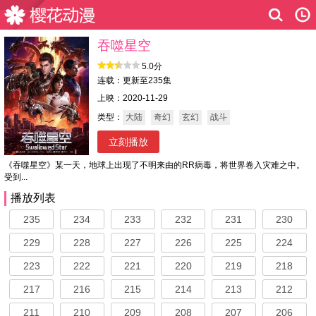
吞噬星空
5.0分
连载：更新至235集
上映：2020-11-29
类型：
大陆
奇幻
玄幻
战斗
立刻播放
《吞噬星空》某一天，地球上出现了不明来由的RR病毒，将世界卷入灾难之中。
受到...
播放列表
235
234
233
232
231
230
229
228
227
226
225
224
223
222
221
220
219
218
217
216
215
214
213
212
211
210
209
208
207
206