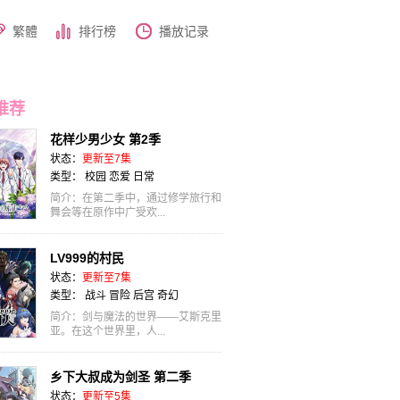
繁體
排行榜
播放记录
推荐
花样少男少女 第2季
状态：
更新至7集
类型：
校园
恋爱
日常
简介：在第二季中，通过修学旅行和
舞会等在原作中广受欢...
LV999的村民
状态：
更新至7集
类型：
战斗
冒险
后宫
奇幻
简介：剑与魔法的世界——艾斯克里
亚。在这个世界里，人...
乡下大叔成为剑圣 第二季
状态：
更新至5集