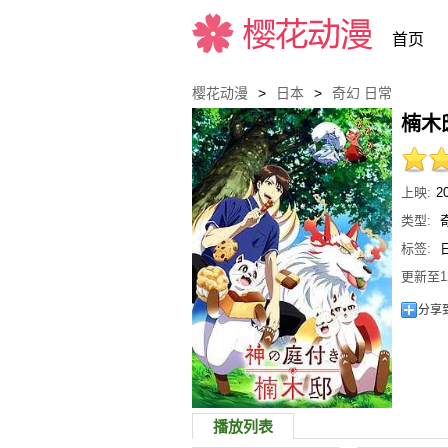
首页
樱花动漫
>
日本
>
奇幻
日常
楠木
樱花动漫
上映:
2
类型:
标签:
更新至1
分享
播放列表