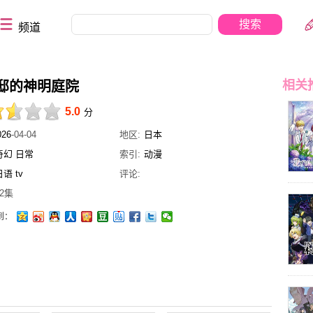
频道
相关
邸的神明庭院
5.0
分
026
-04-04
地区:
日本
奇幻
日常
索引:
动漫
日语
tv
评论:
2集
到：