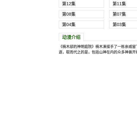
第12集
第11集
第08集
第07集
第04集
第03集
动漫介绍
《楠木邸的神明庭院》楠木凑接手了一栋亲戚留
楠木邸的神明庭院
逐，取而代之的是，包括山神在内的众多神兽开