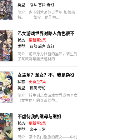
类型：
战斗
冒险
奇幻
简介：乡下剑术师范贝里尔·加德南
特。 如今，他作为...
乙女游戏世界对路人角色很不
状态：
更新至5集
友好 第二季
类型：
冒险
后宫
奇幻
简介：前世身为社畜的里昂，转生到
了某款剑与魔法题材的...
女主角？圣女？不，我是杂役
状态：
更新至7集
女仆（自豪）！
类型：
搞笑
奇幻
简介：转生到乙女游戏世界成为圣女
（女主角）的赛蕾丝蒂...
不虐待我的继母与继姐
状态：
更新至5集
类型：
亲子
日常
简介：某个名门望族的庶女——中村