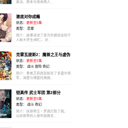
美冶，原本与母亲两人...
澈底对你成瘾
状态：
更新至5集
类型：
恋爱
简介：故事讲述了身为外貌协会的千
人斩大学生•明仁，对...
克雷瓦提斯2：魔兽之王与虚伪
状态：
更新至5集
的勇者传承
类型：
战斗
冒险
奇幻
简介：勇者艾莉西亚斩杀了多雷尔将
军，海登与博雷托两国...
铠真传 武士军团 第2部分
状态：
更新至5集
类型：
战斗
奇幻
简介：妖邪帝王・罗真打败了我，
从妖邪界的入侵中拯救东...