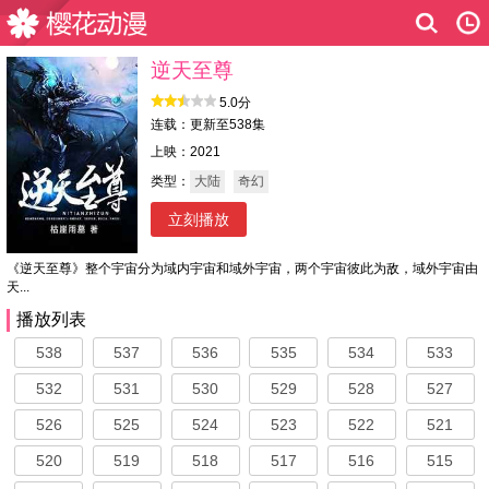
逆天至尊
5.0分
连载：更新至538集
上映：2021
类型：
大陆
奇幻
立刻播放
《逆天至尊》整个宇宙分为域内宇宙和域外宇宙，两个宇宙彼此为敌，域外宇宙由
天...
播放列表
538
537
536
535
534
533
532
531
530
529
528
527
526
525
524
523
522
521
520
519
518
517
516
515