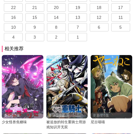
22
21
20
19
18
17
16
15
14
13
12
11
10
9
8
7
6
5
4
3
2
1
相关推荐
更新至6集
更新至6集
更新至6集
少女怪兽焦糖味
被追放的转生重骑士用游
尼古喵喵
戏知识开无双