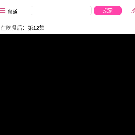
频道
要在晚餐后
：第12集