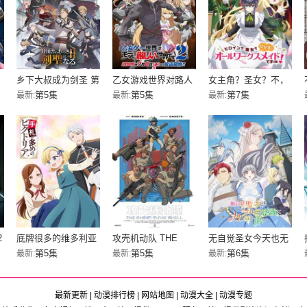
乡下大叔成为剑圣 第
乙女游戏世界对路人
女主角？圣女？不，
二季
角色很不友好 第二季
我是杂役女仆（自
第5集
第5集
第7集
最新:
最新:
最新:
豪）！
2
底牌很多的维多利亚
攻壳机动队 THE
无自觉圣女今天也无
GHOST IN THE
意识地释放力量
第5集
第5集
第6集
最新:
最新:
最新:
SHELL
最新更新
|
动漫排行榜
|
网站地图
|
动漫大全
|
动漫专题