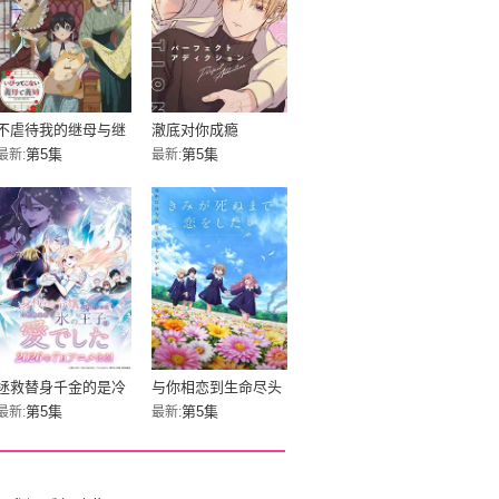
不虐待我的继母与继
澈底对你成瘾
姐
第5集
第5集
最新:
最新:
拯救替身千金的是冷
与你相恋到生命尽头
酷无情冰之王子的爱
第5集
第5集
最新:
最新: