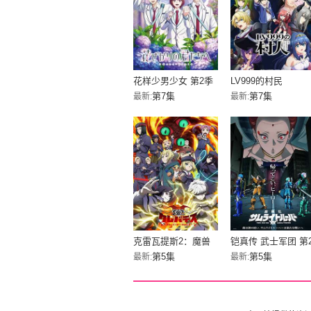
花样少男少女 第2季
LV999的村民
第7集
第7集
最新:
最新:
克雷瓦提斯2：魔兽
铠真传 武士军团 第
之王与虚伪的勇者传
部分
第5集
第5集
最新:
最新:
承