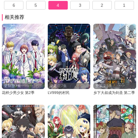
6
5
4
3
2
1
相关推荐
更新至7集
更新至7集
更新至5集
花样少男少女 第2季
LV999的村民
乡下大叔成为剑圣 第二季