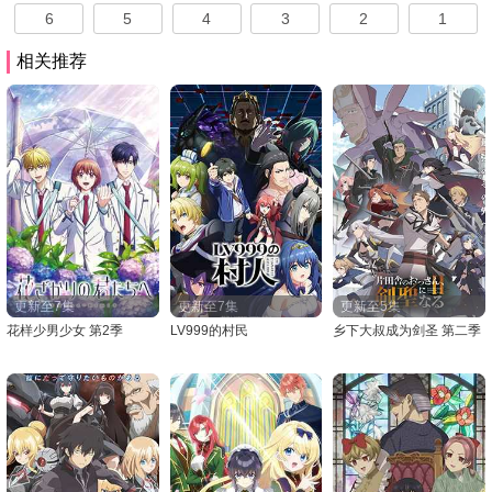
6
5
4
3
2
1
相关推荐
更新至7集
更新至7集
更新至5集
花样少男少女 第2季
LV999的村民
乡下大叔成为剑圣 第二季