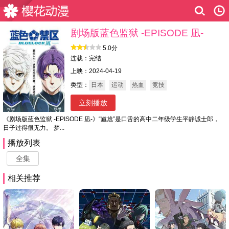
剧场版蓝色监狱 -EPISODE 凪-
5.0分
连载：完结
上映：2024-04-19
类型：
日本
运动
热血
竞技
立刻播放
《剧场版蓝色监狱 -EPISODE 凪-》“尴尬”是口舌的高中二年级学生平静诚士郎，
日子过得很无力。 梦...
播放列表
全集
相关推荐