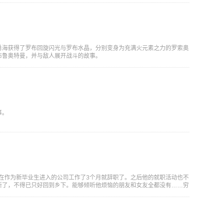
勇海获得了罗布回旋闪光与罗布水晶，分别变身为充满火元素之力的罗索奥
布鲁奥特曼，并与敌人展开战斗的故事。
事。
）在作为新毕业生进入的公司工作了3个月就辞职了。之后他的就职活动也不
断了，不得已只好回到乡下。能够倾听他烦恼的朋友和女友全都没有……穷