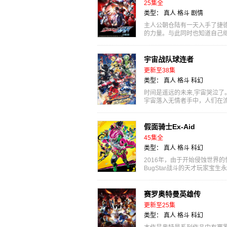
25集全
类型：
真人
格斗
剧情
主人公朝仓陆有一天入手了捷德
的力量。与此同时也知道自己
的普通年轻人，...
宇宙战队球连者
更新至38集
类型：
真人
格斗
科幻
时间是遥远的未来,宇宙哭泣了。
宇宙落入无情者手中，人们在
藏著星座力量的...
假面骑士Ex-Aid
45集全
类型：
真人
格斗
科幻
2016年，由于开始侵蚀世界的
BugStar战斗的天才玩家宝生永
玩众多的游戏...
赛罗奥特曼英雄传
更新至25集
类型：
真人
格斗
科幻