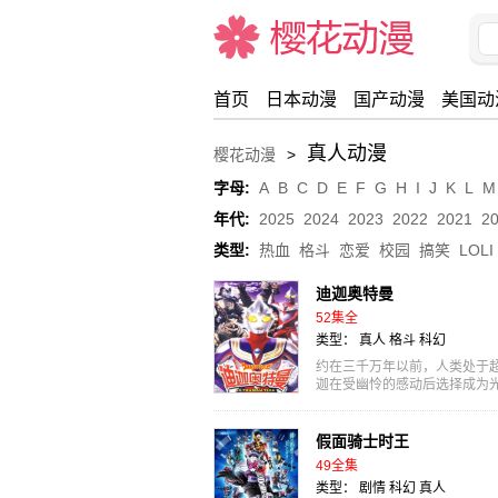
首页
日本动漫
国产动漫
美国动
真人动漫
樱花动漫
>
樱花动漫
字母:
A
B
C
D
E
F
G
H
I
J
K
L
M
年代:
2025
2024
2023
2022
2021
2
类型:
热血
格斗
恋爱
校园
搞笑
LOLI
迪迦奥特曼
52集全
类型：
真人
格斗
科幻
约在三千万年以前，人类处于
迦在受幽怜的感动后选择成为
拉的花粉而产...
假面骑士时王
49全集
类型：
剧情
科幻
真人