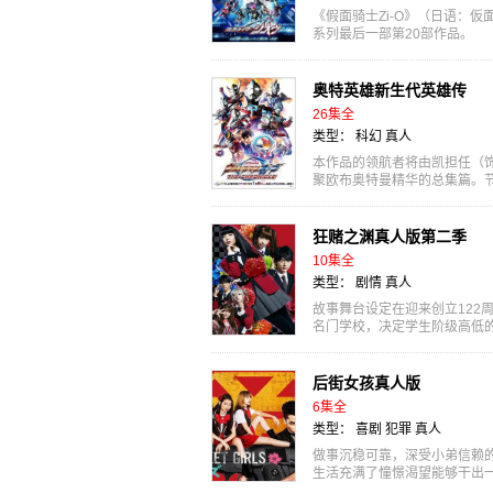
《假面骑士Zi-O》（日语：仮
系列最后一部第20部作品。
奥特英雄新生代英雄传
26集全
类型：
科幻
真人
本作品的领航者将由凯担任（
聚欧布奥特曼精华的总集篇。
浪客青年红凯...
狂赌之渊真人版第二季
10集全
类型：
剧情
真人
故事舞台设定在迎来创立122
名门学校，决定学生阶级高低
事从神秘转校生...
后街女孩真人版
6集全
类型：
喜剧
犯罪
真人
做事沉稳可靠，深受小弟信赖
生活充满了憧憬渴望能够干出
而即将遭到老...