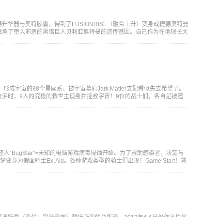
升华器与奥特胶囊，得到了FUSIONRISE（融合上升）变身成捷德奥特曼
继承了堕入邪恶的黑暗巨人贝利亚奥特曼的遗传基因。自己作为在地球长大
形成宇宙的88个星座系，被宇宙幕府Jark Matter支配看似失去希望了。
流泪时，9人的究极的救世主现身并拯救宇宙！9位的战士们，各自是被蕴
怪人“BugStar”=未知的电脑游戏病毒侵蚀开始。为了救助感染者，决定与
梦变身为假面骑士Ex-Aid。各种游戏类型的骑士们出现！Game Start！熟