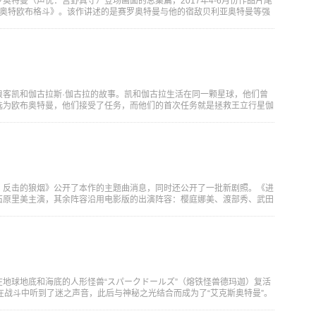
奥特曼（声优：宫野真守）登场画面的总集篇，2017年4-6月份作品片尾
《奥特欧布格斗》。该作讲述的是赛罗奥特曼与他的宿敌贝利亚奥特曼等强
浪客凯和伽古拉斯·伽古拉的故事。凯和伽古拉生活在同一颗星球，他们曾
选为欧布奥特曼，他们接受了任务，而他们的首次任务就是拯救王立行星伽
：反击的狼烟》公开了本作的主题曲消息，同时还公开了一批新剧照。《进
石原里美主演，其余阵容沿用电影版的出演阵容：樱庭娜美、渡部秀、武田
地球地底和海底的人形怪兽“スパークドールズ”（熔铁怪兽德玛迦）复活
大地在战斗中听到了迷之声音，此后与神秘之光结合而成为了“艾克斯奥特曼”。