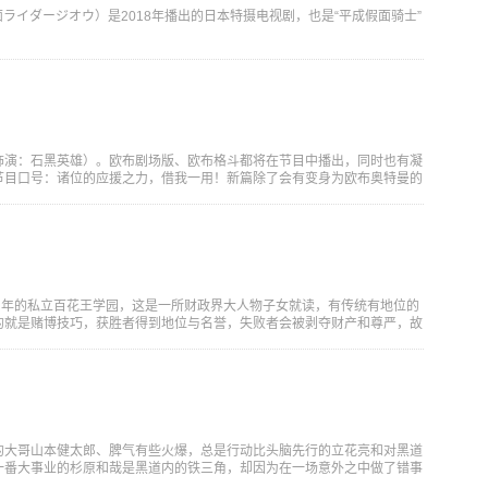
面ライダージオウ）是2018年播出的日本特摄电视剧，也是“平成假面骑士”
饰演：石黑英雄）。欧布剧场版、欧布格斗都将在节目中播出，同时也有凝
节目口号：诸位的应援之力，借我一用！新篇除了会有变身为欧布奥特曼的
周年的私立百花王学园，这是一所财政界大人物子女就读，有传统有地位的
的就是赌博技巧，获胜者得到地位与名誉，失败者会被剥夺财产和尊严，故
的大哥山本健太郎、脾气有些火爆，总是行动比头脑先行的立花亮和对黑道
一番大事业的杉原和哉是黑道内的铁三角，却因为在一场意外之中做了错事