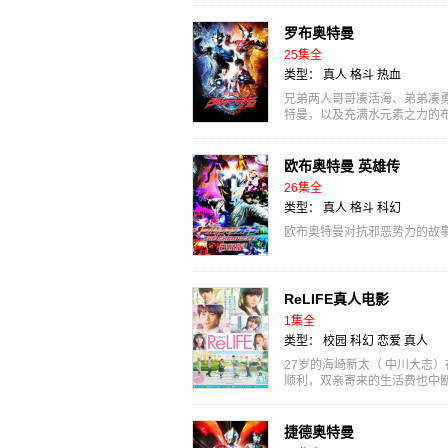
罗布奥特曼
25集全
类型：
真人
格斗
热血
兄弟两人哥哥凑活海、弟弟凑
特曼，以及充满水元素之力的
欧布奥特曼 英雄传
26集全
类型：
真人
格斗
科幻
欧布奥特曼对抗邪恶势力的故
ReLIFE真人电影
1集全
类型：
校园
科幻
恋爱
真人
27岁的海崎新太（ 中川大志
顺利，双亲寄来的生活费也中
途末路的海崎...
捷德奥特曼