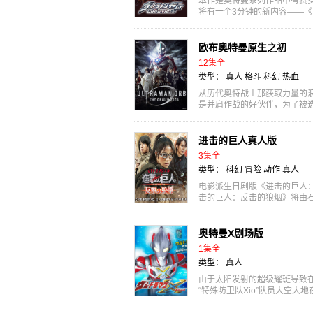
本作是奥特曼系列作品中有赛罗
将有一个3分钟的新内容——
敌对战的故事。
欧布奥特曼原生之初
12集全
类型：
真人
格斗
科幻
热血
从历代奥特战士那获取力量的
是并肩作战的好伙伴，为了被
农。在王立行...
进击的巨人真人版
3集全
类型：
科幻
冒险
动作
真人
电影派生日剧版《进击的巨人
击的巨人：反击的狼烟》将由
梨奈、水崎绫...
奥特曼X剧场版
1集全
类型：
真人
由于太阳发射的超级耀斑导致在
“特殊防卫队Xio”队员大空
[1...