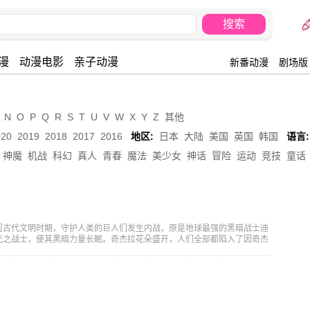
漫
动漫电影
亲子动漫
新番动漫
剧场版
N
O
P
Q
R
S
T
U
V
W
X
Y
Z
其他
020
2019
2018
2017
2016
地区:
日本
大陆
美国
英国
韩国
语言:
神魔
机战
科幻
真人
青春
魔法
美少女
神话
冒险
运动
竞技
童话
超古代文明时期，守护人类的巨人们发生内战，原是地球最强的黑暗战士迪
光之战士，使其黑暗力量长眠。奇杰拉花朵盛开，人们全部都陷入了因奇杰