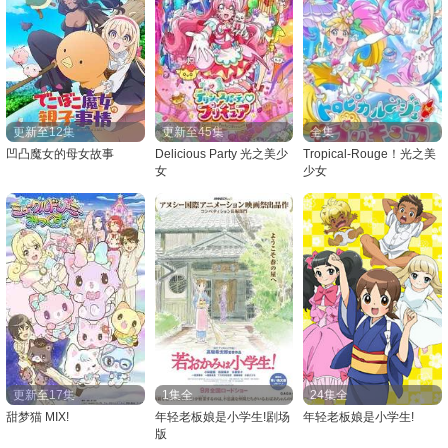
更新至12集
更新至45集
全集
凹凸魔女的母女故事
Delicious Party 光之美少
Tropical-Rouge！光之美
女
少女
更新至17集
1集全
24集全
甜梦猫 MIX!
年轻老板娘是小学生!剧场
年轻老板娘是小学生!
版