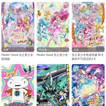
全集
45全集
全集
Healin' Good 光之美少女
Healin Good 光之美少女
光之美少女奇迹穿越 和大
剧场版
家的不可思议的1天