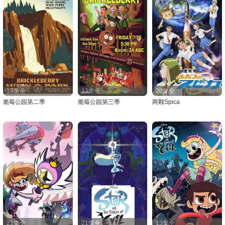
13集全
13集全
20集全
脆莓公园第二季
脆莓公园第三季
两颗Spica
21集全
21集全
13集全