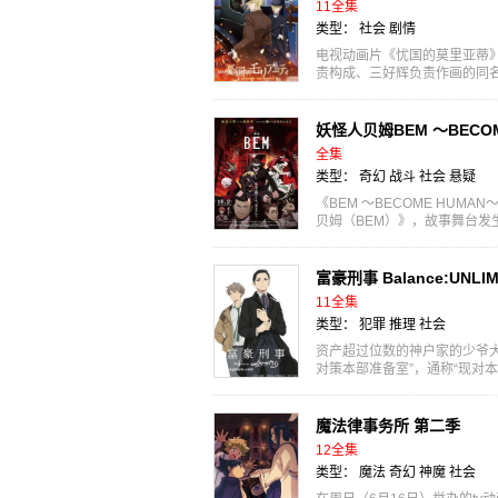
11全集
类型：
社会
剧情
电视动画片《忧国的莫里亚蒂》
责构成、三好辉负责作画的同名漫画
化的消息。动...
妖怪人贝姆BEM ～BECOM
全集
类型：
奇幻
战斗
社会
悬疑
《BEM ～BECOME HU
贝姆（BEM）》，故事舞台发生
是繁华的顶区，一边...
富豪刑事 Balance:UNLIM
11全集
类型：
犯罪
推理
社会
资产超过位数的神户家的少爷
对策本部准备室”，通称“现对
都值的大助...
魔法律事务所 第二季
12全集
类型：
魔法
奇幻
神魔
社会