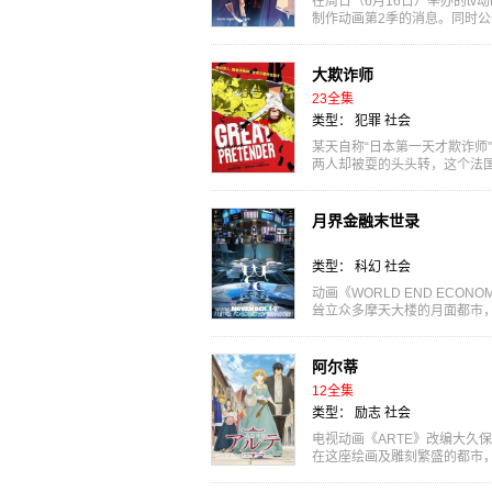
在周日（6月16日）举办的t
制作动画第2季的消息。同时
担任配音。 《...
大欺诈师
23全集
类型：
犯罪
社会
某天自称“日本第一天才欺诈师
两人却被耍的头头转，这个法
“信用欺诈...
月界金融末世录
类型：
科幻
社会
动画《WORLD END ECO
耸立众多摩天大楼的月面都市
大的少年ハル梦见到...
阿尔蒂
12全集
类型：
励志
社会
电视动画《ARTE》改编大久保
在这座绘画及雕刻繁盛的都市
有一天要成为画家...