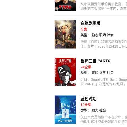
从小就接受杀手的英才教育， 
组织的老板那里 “一年内，没
藤明为...
白箱剧场版
全集
类型：
励志
职场
社会
电影《白箱》是同名动画系列的
作。影片于2020年2月29
一天一定要一起...
鲁邦三世 PART6
24全集
类型：
冒险
搞笑
社会
近日，Sugoi LITE（twi
世 PART6」决定制作TV
家Monkey Punc...
蓝色时期
12全集
类型：
励志
社会
矢口八虎虽然像个不良少年，
他却对这种空虚无趣的生活感
言，让他决心想...