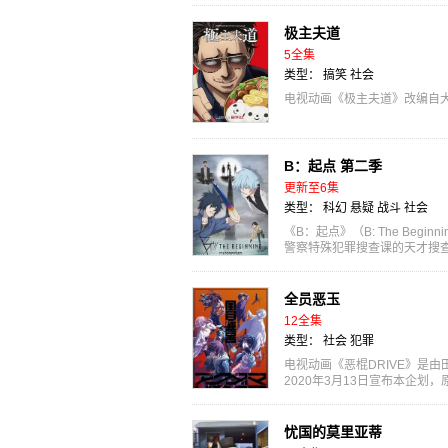
极主夫道
5全集
类型：
搞笑
社会
电视动画《极主夫道》改编自大
B：起点 第二季
更新至6集
类型：
科幻
悬疑
战斗
社会
《B：起点》（B: The Begin
警察特殊犯罪搜查课的天才搜
续杀人...
全员恶玉
12全集
类型：
社会
犯罪
电视动画《恶棍DRIVE》是
2020年3月13日宣布本企划，原
2020年10月播出。 全...
忧国的莫里亚蒂