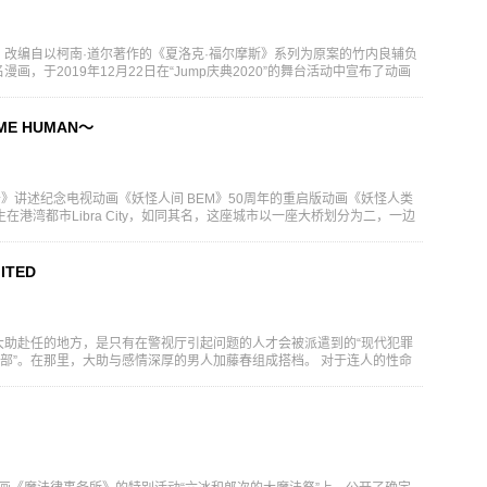
改编自以柯南·道尔著作的《夏洛克·福尔摩斯》系列为原案的竹内良辅负
，于2019年12月22日在“Jump庆典2020”的舞台活动中宣布了动画
E HUMAN～
MAN～》讲述纪念电视动画《妖怪人间 BEM》50周年的重启版动画《妖怪人类
在港湾都市Libra City，如同其名，这座城市以一座大桥划分为二，一边
ITED
大助赴任的地方，是只有在警视厅引起问题的人才会被派遣到的“现代犯罪
本部”。在那里，大助与感情深厚的男人加藤春组成搭档。 对于连人的性命