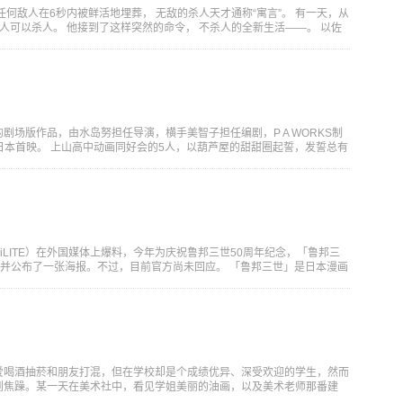
任何敌人在6秒内被鲜活地埋葬， 无敌的杀人天才通称“寓言”。 有一天，从
有人可以杀人。 他接到了这样突然的命令， 不杀人的全新生活——。 以佐
剧场版作品，由水岛努担任导演，横手美智子担任编剧，P A WORKS制
日在日本首映。 上山高中动画同好会的5人，以葫芦屋的甜甜圈起誓，发誓总有
：SugoiLITE）在外国媒体上爆料，今年为庆祝鲁邦三世50周年纪念，「鲁邦三
动画，并公布了一张海报。不过，目前官方尚未回应。 「鲁邦三世」是日本漫画
爱喝酒抽菸和朋友打混，但在学校却是个成绩优异、深受欢迎的学生，然而
到焦躁。某一天在美术社中，看见学姐美丽的油画，以及美术老师那番建