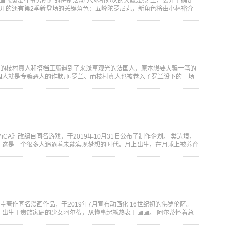
v动画《魔法律事务所》的特别活动“六冰和郎次的大魔法祭”上，公开了确定
公开的还有第2季新登场的关键角色：五岭陀罗尼丸，新角色将由小林裕介
”的枝村真人和搭档工藤遇到了来浅草观光的法国人，原本想要大骗一笔的
国人就是专骗恶人的诈欺师·罗兰、而枝村真人也被卷入了罗兰设下的一场
NOMiCA》改编自同名游戏，于2019年10月31日公布了制作企划。 类边境，
，这是一个很多人追逐着未能实现梦想的时代。月上出生，在月球上被养育
圭著作同名漫画作品，于2019年7月宣布动画化 16世纪初的佛罗伦萨。
，出生于贵族家庭的少女阿尔蒂，从懂事起就热衷于画画。 阿尔蒂怀着总