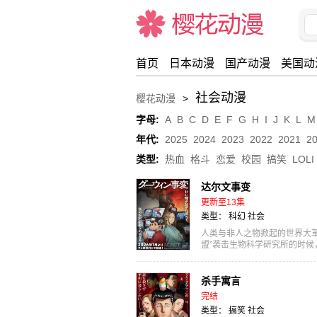
首页
日本动漫
国产动漫
美国动
社会动漫
樱花动漫
>
樱花动漫
字母:
A
B
C
D
E
F
G
H
I
J
K
L
M
年代:
2025
2024
2023
2022
2021
2
类型:
热血
格斗
恋爱
校园
搞笑
LOLI
达尔文事变
更新至13集
类型：
科幻
社会
人类与非人之物掀起的世界大革
盟”袭击生物科学研究所的时
猩的“猩猩人...
杀手寓言
完结
类型：
搞笑
社会