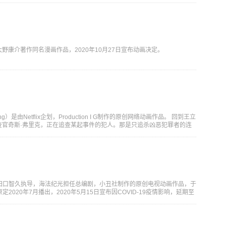
野康介著作同名漫画作品，2020年10月27日宣布动画决定。
ning）是由Netflix企划，Production I G制作的原创网络动画作品。 回到王立
查官奇斯·弗里克，正在追查某起事件的犯人。那是只追杀凶恶犯罪者的连
由田口智久执导，海法纪光担任总编剧，小丑社制作的原创电视动画作品，于
定2020年7月播出，2020年5月15日宣布因COVID-19疫情影响，延期至