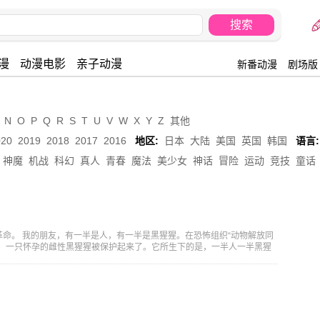
漫
动漫电影
亲子动漫
新番动漫
剧场版
N
O
P
Q
R
S
T
U
V
W
X
Y
Z
其他
020
2019
2018
2017
2016
地区:
日本
大陆
美国
英国
韩国
语言:
神魔
机战
科幻
真人
青春
魔法
美少女
神话
冒险
运动
竞技
童话
命。 我的朋友，有一半是人，有一半是黑猩猩。在恐怖组织“动物解放同
候，一只怀孕的雌性黑猩猩被保护起来了。它所生下的是，一半人一半黑猩