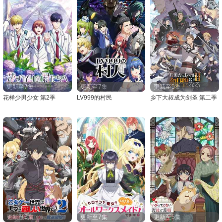
更新至7集
更新至7集
更新至5集
花样少男少女 第2季
LV999的村民
乡下大叔成为剑圣 第二季
更新至5集
更新至7集
更新至5集