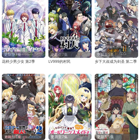
更新至7集
更新至7集
更新至5集
花样少男少女 第2季
LV999的村民
乡下大叔成为剑圣 第二季
更新至5集
更新至7集
更新至5集